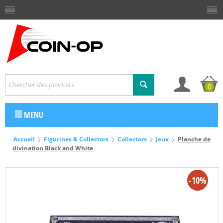
0
MENU
Accueil
Figurines & Collectors
Collectors
Jeux
Planche de
divination Black and White
-10%