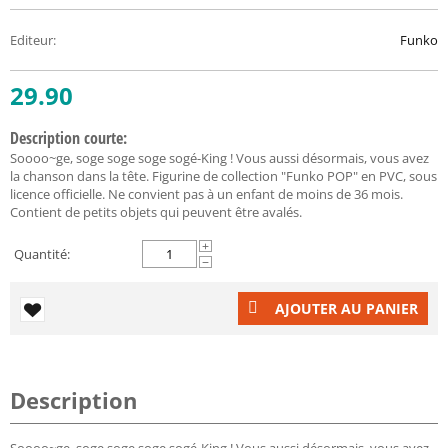
Editeur
:
Funko
29.90
Description courte:
Soooo~ge, soge soge soge sogé-King ! Vous aussi désormais, vous avez
la chanson dans la tête. Figurine de collection "Funko POP" en PVC, sous
licence officielle. Ne convient pas à un enfant de moins de 36 mois.
Contient de petits objets qui peuvent être avalés.
+
Quantité:
−
AJOUTER AU PANIER
Description
Soooo~ge, soge soge soge sogé-King ! Vous aussi désormais, vous avez