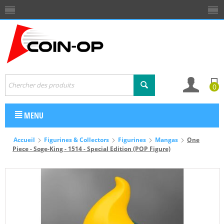
0
MENU
Accueil
Figurines & Collectors
Figurines
Mangas
One
Piece - Soge-King - 1514 - Special Edition (POP Figure)