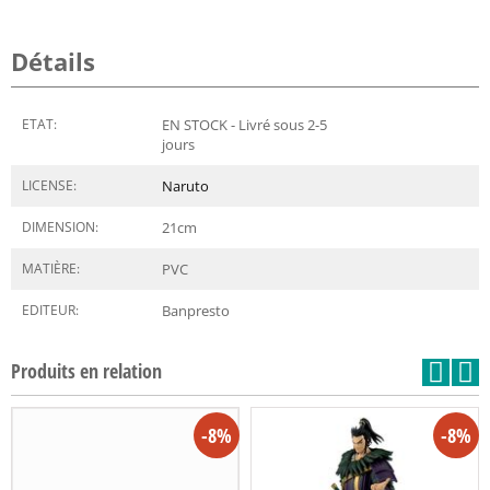
Détails
ETAT:
EN STOCK - Livré sous 2-5
jours
LICENSE:
Naruto
DIMENSION:
21
cm
MATIÈRE:
PVC
EDITEUR:
Banpresto
Produits en relation
-8%
-8%