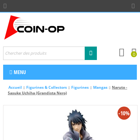
0
MENU
Accueil
Figurines & Collectors
Figurines
Mangas
Naruto -
Sasuke Uchiha (Grandista Nero)
-10%