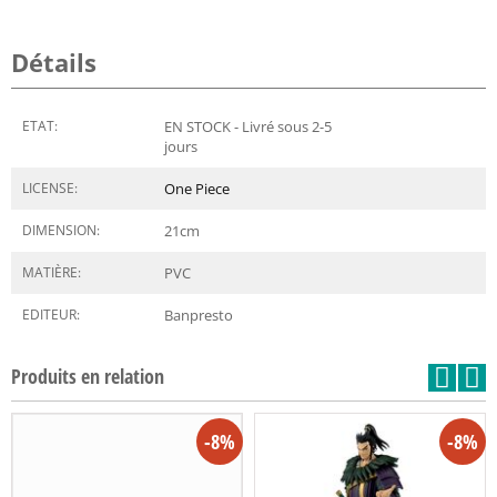
Détails
ETAT:
EN STOCK - Livré sous 2-5
jours
LICENSE:
One Piece
DIMENSION:
21
cm
MATIÈRE:
PVC
EDITEUR:
Banpresto
Produits en relation
-8%
-8%