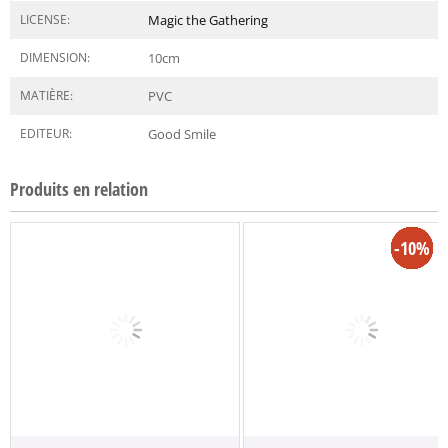
LICENSE:
Magic the Gathering
DIMENSION:
10
cm
MATIÈRE:
PVC
EDITEUR:
Good Smile
Produits en relation
-14%
-14%
-13%
-13%
-20%
-30%
-10%
-20%
-11%
-20%
-10%
-30%
-10%
-11%
-63%
-30%
-46%
-10%
-7%
-4%
-9%
-8%
-6%
-4%