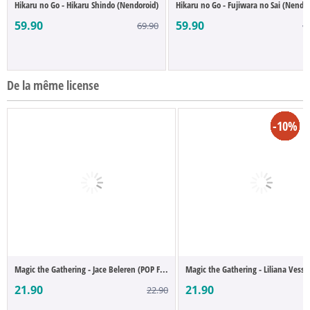
Hikaru no Go - Hikaru Shindo (Nendoroid)
Hikaru no Go - Fujiwara no Sai (Nendor
59.90
59.90
69.90
6
De la même license
-13%
-25%
-10%
-4%
-4%
-6%
-5%
-5%
-5%
-5%
Magic the Gathering - Jace Beleren (POP F...
Magic the Gathering - Liliana Vess (
21.90
21.90
22.90