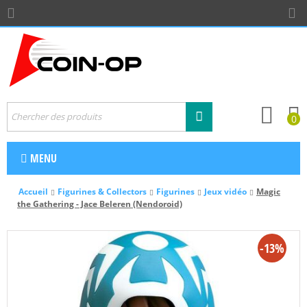
0
MENU
Accueil
Figurines & Collectors
Figurines
Jeux vidéo
Magic
the Gathering - Jace Beleren (Nendoroid)
-13%