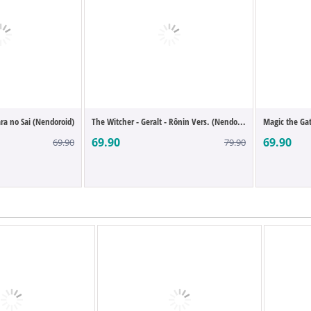
ra no Sai (Nendoroid)
The Witcher - Geralt - Rônin Vers. (Nendo...
Magic the Gat
69.90
69.90
69.90
79.90