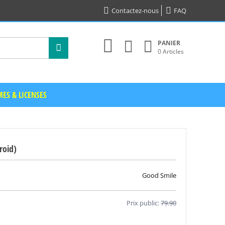
Contactez-nous
FAQ
PANIER
0 Articles
ES & LICENSES
roid)
Good Smile
Prix public:
79.90