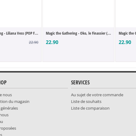
g - Liliana Vess (POP F...
Magic the Gathering - Oko, le Finassier (...
Magic the G
22.90
22.90
22.90
HOP
SERVICES
e nous
Au sujet de votre commande
ation du magasin
Liste de souhaits
 générales
Liste de comparaison
-nous
au
roposées
es