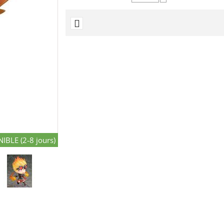
−
IBLE (2-8 jours)