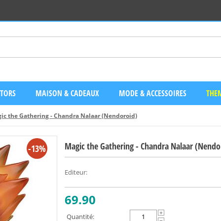
CTORS
MAISON & CADEAUX
MODE & ACCESSOIRES
THEM
ic the Gathering - Chandra Nalaar (Nendoroid)
Magic the Gathering - Chandra Nalaar (Nendo
-13%
Editeur
:
69.90
+
Quantité: