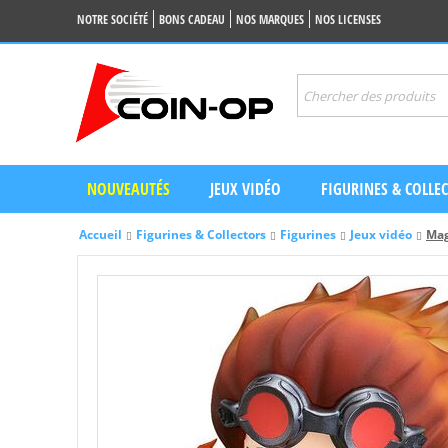
NOTRE SOCIÉTÉ
BONS CADEAU
NOS MARQUES
NOS LICENSES
NOUVEAUTÉS
JEUX VIDÉO
FIGURINES & COLLE
Accueil
Figurines & Collectors
Figurines
Jeux vidéo
Mag