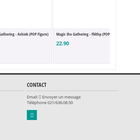
athering - Ashiok (POP Figure)
Magic the Gathering - Fblthp (POP Figure)
Magic 
22.90
22.9
CONTACT
Email:
Envoyer un message
Téléphone
021/636.08.50