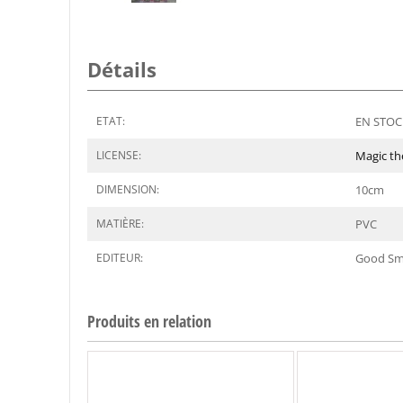
Détails
ETAT:
EN STOCK
LICENSE:
Magic th
DIMENSION:
10
cm
MATIÈRE:
PVC
EDITEUR:
Good Sm
Produits en relation