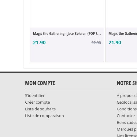
Magic the Gathering - Jace Beleren (POP F...
Magic the Gatherin
21.90
21.90
22.90
MON COMPTE
NOTRE S
S'identifier
A propos d
Créer compte
Géolocalis
Liste de souhaits
Conditions
Liste de comparaison
Contactez
Bons cade
Marques p
Nos licens