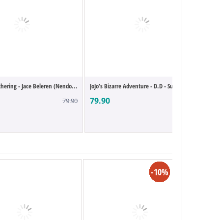
hering - Jace Beleren (Nendo...
JoJo's Bizarre Adventure - D.D - Super Ac...
Chuck
79.90
69.
79.90
99.90
-13%
-25%
-10%
-4%
-4%
-6%
-5%
-5%
-5%
-5%