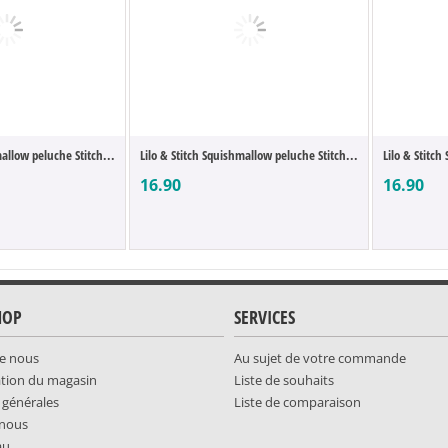
mallow peluche Stitch...
Lilo & Stitch Squishmallow peluche Stitch...
Lilo & Stitc
16.90
16.90
HOP
SERVICES
e nous
Au sujet de votre commande
ation du magasin
Liste de souhaits
 générales
Liste de comparaison
-nous
au