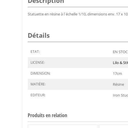
Description
Statuette en résine à l´échelle 1/10, dimensions env. 17 x 10,
Détails
ETAT:
EN STOCK
LICENSE:
Lilo & St
DIMENSION:
17
cm
MATIÈRE:
Résine
EDITEUR:
Iron Stu
Produits en relation