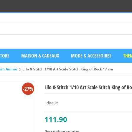
CTORS
MAISON & CADEAUX
MODE & ACCESSOIRES
THEM
sin Animé
Lilo & Stitch 1/10 Art Scale Stitch King of Rock 17 cm
Lilo & Stitch 1/10 Art Scale Stitch King of 
-27%
Editeur
:
111.90
Description courte: