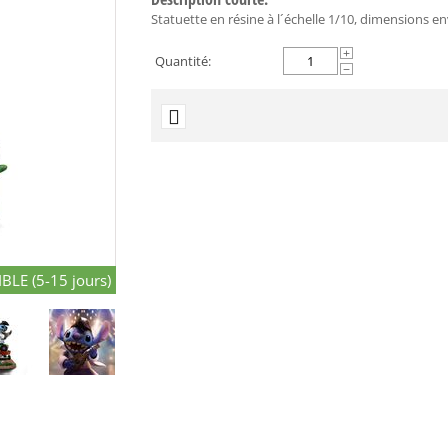
Statuette en résine à l´échelle 1/10, dimensions env.
+
Quantité:
−
BLE (5-15 jours)