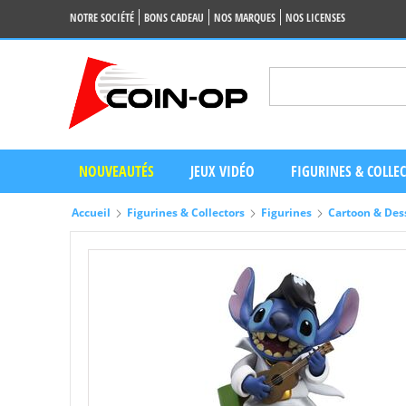
NOTRE SOCIÉTÉ
BONS CADEAU
NOS MARQUES
NOS LICENSES
NOUVEAUTÉS
JEUX VIDÉO
FIGURINES & COLLE
Accueil
Figurines & Collectors
Figurines
Cartoon & Des