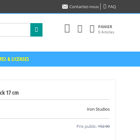
Contactez-nous
FAQ
PANIER
0 Articles
ES & LICENSES
Rock 17 cm
Iron Studios
Prix public:
152.90