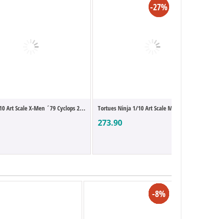
-16%
-27%
10 Art Scale X-Men ´79 Cyclops 2...
Tortues Ninja 1/10 Art Scale Michelangelo...
273.90
-16%
-20%
-27%
-25%
-70%
-27%
-27%
-6%
-9%
-8%
-7%
-8%