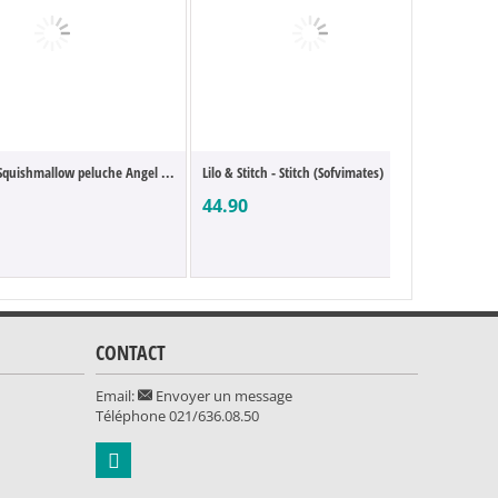
h Squishmallow peluche Angel ...
Lilo & Stitch - Stitch (Sofvimates)
Lilo & St
44.90
60.90
CONTACT
Email:
Envoyer un message
Téléphone
021/636.08.50