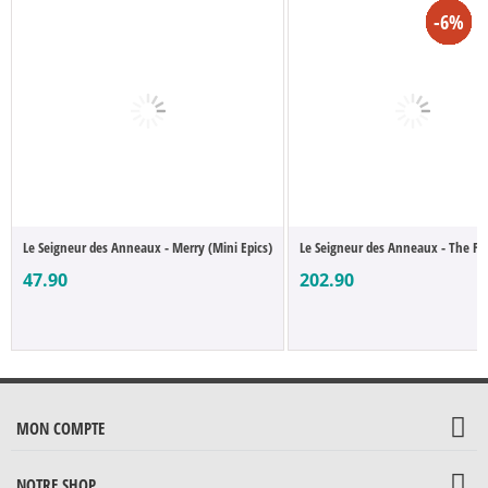
-12%
-12%
-12%
-12%
-15%
-4%
-4%
-7%
-8%
-8%
-8%
-8%
-2%
-2%
-4%
-6%
Le Seigneur des Anneaux - Merry (Mini Epics)
Le Seigneur des Anneaux - The Fel
47.90
202.90
MON COMPTE
NOTRE SHOP