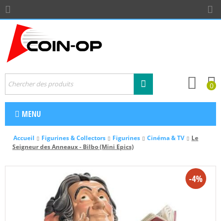
0
MENU
Accueil
Figurines & Collectors
Figurines
Cinéma & TV
Le
Seigneur des Anneaux - Bilbo (Mini Epics)
-4%