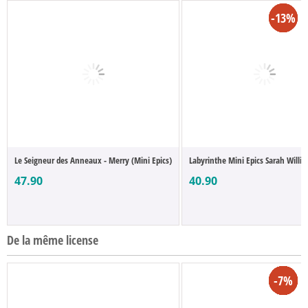
-34%
-19%
-13%
-2%
Le Seigneur des Anneaux - Merry (Mini Epics)
Labyrinthe Mini Epics Sarah Willi
47.90
40.90
De la même license
-12%
-12%
-12%
-12%
-15%
-4%
-4%
-7%
-8%
-8%
-8%
-8%
-2%
-2%
-6%
-7%