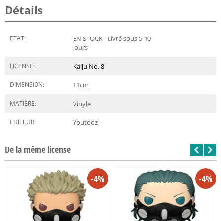
Détails
ETAT:
EN STOCK - Livré sous 5-10
jours
LICENSE:
Kaiju No. 8
DIMENSION:
11
cm
MATIÈRE:
Vinyle
EDITEUR:
Youtooz
De la même license
-4%
-4%