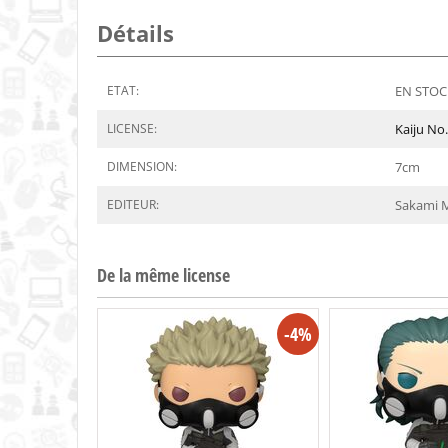
Détails
ETAT:
EN STOCK
LICENSE:
Kaiju No.
DIMENSION:
7
cm
EDITEUR:
Sakami 
De la même license
-4%