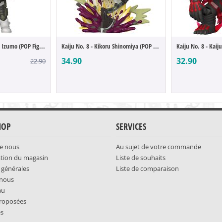
Kaiju No. 8 - Haruichi Izumo (POP Figure)
Kaiju No. 8 - Kikoru Shinomiya (POP Figure)
Kaiju No. 8 - Kaij
34.90
32.90
22.90
HOP
SERVICES
e nous
Au sujet de votre commande
ation du magasin
Liste de souhaits
 générales
Liste de comparaison
-nous
au
roposées
es