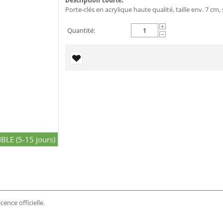
Porte-clés en acrylique haute qualité, taille env. 7 cm, s
+
Quantité:
−
BLE (5-15 jours)
cence officielle.