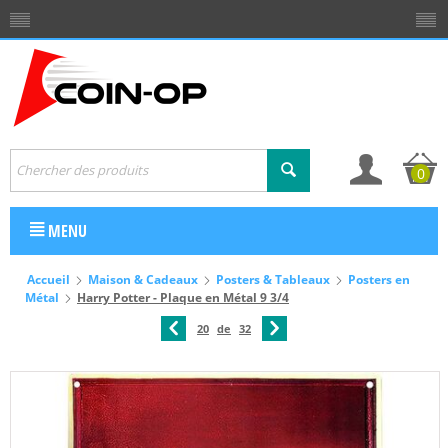
0
MENU
Accueil
Maison & Cadeaux
Posters & Tableaux
Posters en
Métal
Harry Potter - Plaque en Métal 9 3/4
20
de
32