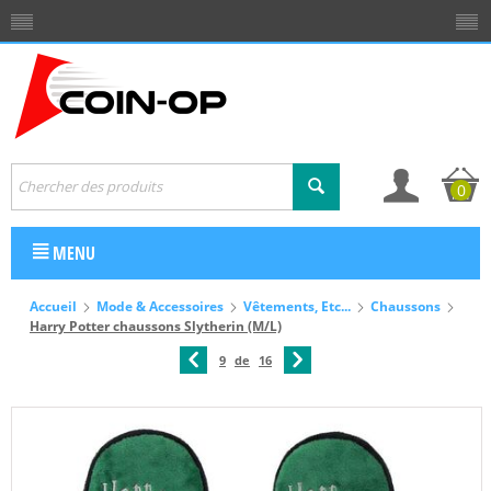
0
MENU
Accueil
Mode & Accessoires
Vêtements, Etc...
Chaussons
Harry Potter chaussons Slytherin (M/L)
9
de
16