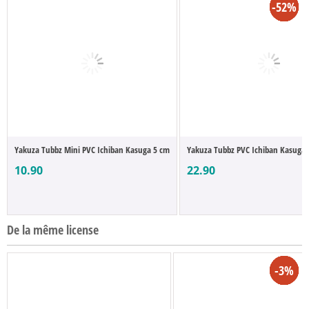
-52%
-52%
-38%
-17%
-37%
-52%
Yakuza Tubbz Mini PVC Ichiban Kasuga 5 cm
Yakuza Tubbz PVC Ichiban Kasuga B
10.90
22.90
De la même license
-52%
-38%
-13%
-6%
-5%
-3%