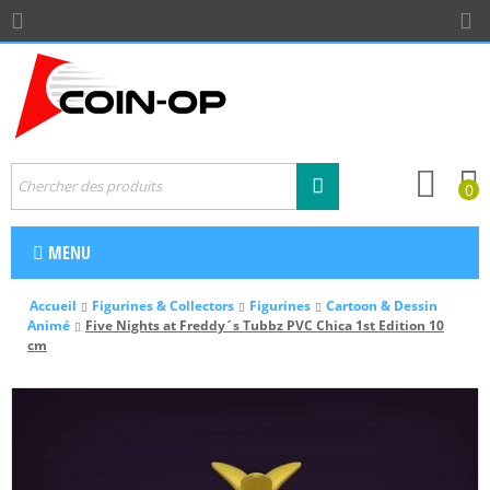
0
MENU
Accueil
Figurines & Collectors
Figurines
Cartoon & Dessin
Animé
Five Nights at Freddy´s Tubbz PVC Chica 1st Edition 10
cm