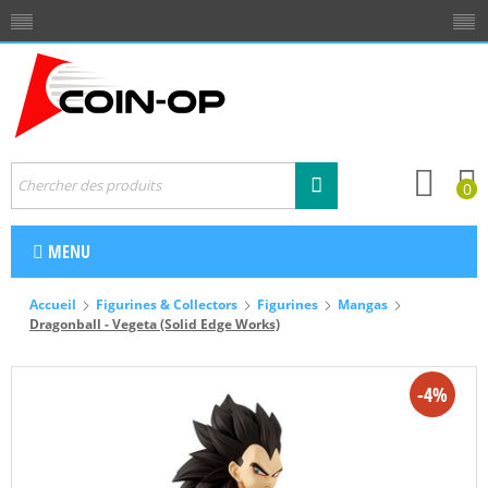
0
MENU
Accueil
Figurines & Collectors
Figurines
Mangas
Dragonball - Vegeta (Solid Edge Works)
-4%