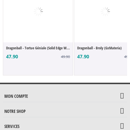
Dragonball - Tortue Géniale (Solid Edge W...
Dragonball - Broly (GxMateria)
47.90
47.90
49.90
49.
MON COMPTE
NOTRE SHOP
SERVICES