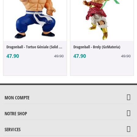
Dragonball - Tortue Géniale (Solid Edge W...
Dragonball - Broly (GxMateria)
47.90
47.90
49.90
49.90
MON COMPTE
NOTRE SHOP
SERVICES