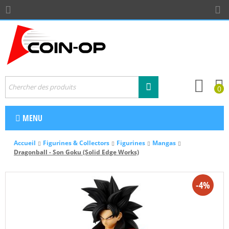
0
MENU
Accueil
Figurines & Collectors
Figurines
Mangas
Dragonball - Son Goku (Solid Edge Works)
-4%