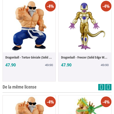
-4%
-4%
Dragonball - Tortue Géniale (Solid Edge W...
Dragonball - Freezer (Solid Edge Works)
47.90
47.90
49.90
49.90
De la même license
-4%
-4%