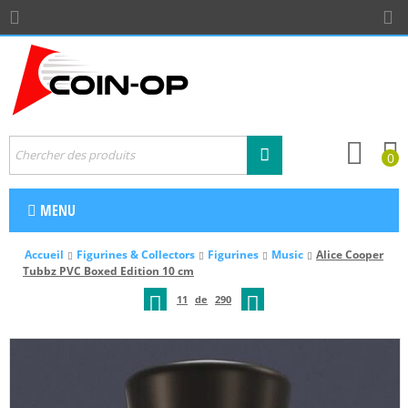
0
MENU
Accueil
Figurines & Collectors
Figurines
Music
Alice Cooper
Tubbz PVC Boxed Edition 10 cm
11
de
290