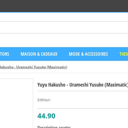
CTORS
MAISON & CADEAUX
MODE & ACCESSOIRES
THEM
Hakusho - Urameshi Yusuke (Maximatic)
Yuyu Hakusho - Urameshi Yusuke (Maximatic
Editeur
:
44.90
Description courte: