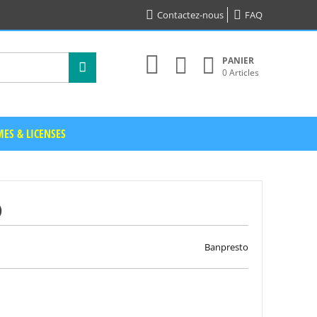
Contactez-nous
FAQ
PANIER
0 Articles
ES & LICENSES
)
Banpresto