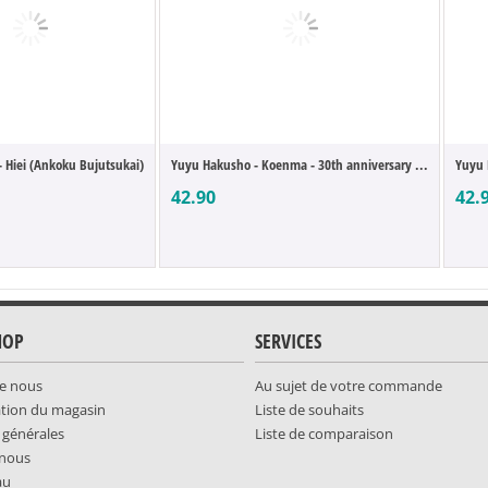
 Hiei (Ankoku Bujutsukai)
Yuyu Hakusho - Koenma - 30th anniversary ...
Yuyu 
42.90
42.
HOP
SERVICES
e nous
Au sujet de votre commande
ation du magasin
Liste de souhaits
 générales
Liste de comparaison
-nous
au