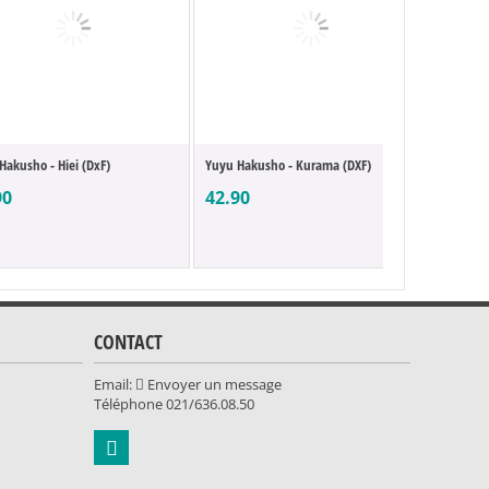
Hakusho - Hiei (DxF)
Yuyu Hakusho - Kurama (DXF)
Yuyu Ha
90
42.90
35.90
CONTACT
Email:
Envoyer un message
Téléphone
021/636.08.50