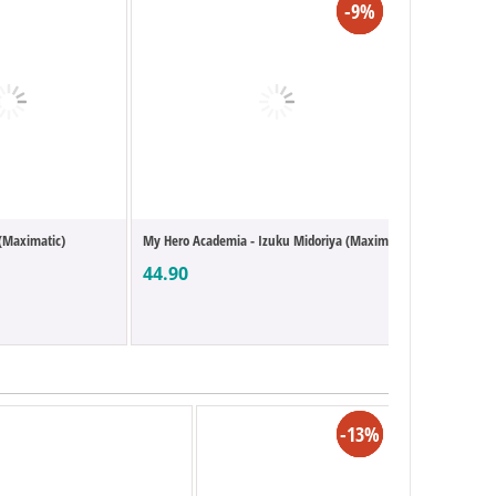
-3%
-3%
-9%
 (Maximatic)
My Hero Academia - Izuku Midoriya (Maxima...
My Hero A
44.90
44.90
-16%
-13%
-7%