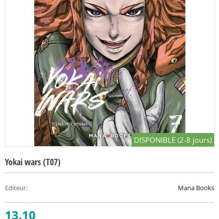
DISPONIBLE (2-8 jours)
Yokai wars (T07)
Editeur
:
Mana Books
13.10