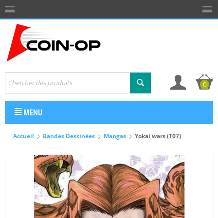
0
MENU
Accueil
Bandes Dessinées
Mangas
Yokai wars (T07)