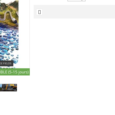
−
BLE (5-15 jours)