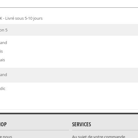
 - Livré sous 5-10 jours
ion 5
mand
is
ais
mand
dic
HOP
SERVICES
e nous
Au sujet de votre commande