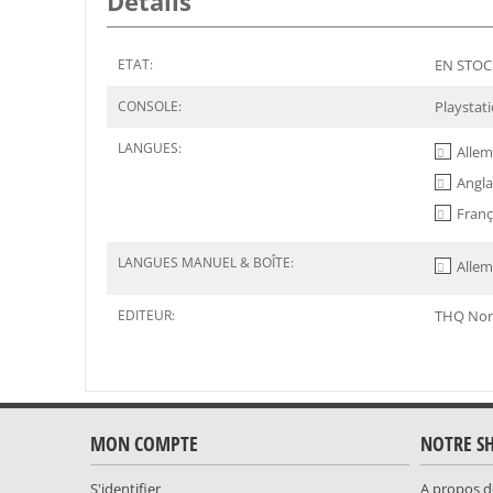
Détails
ETAT:
EN STOCK
CONSOLE:
Playstat
LANGUES:
Alle
Angla
Franç
LANGUES MANUEL & BOÎTE:
Alle
EDITEUR:
THQ Nor
MON COMPTE
NOTRE S
S'identifier
A propos d