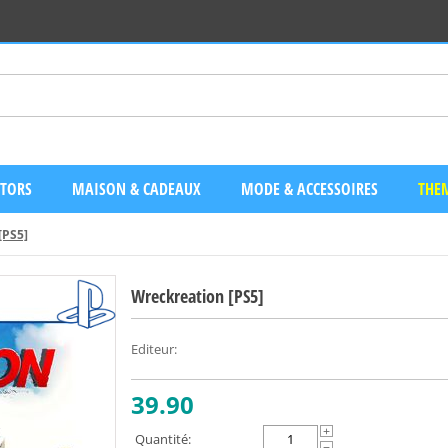
CTORS
MAISON & CADEAUX
MODE & ACCESSOIRES
THEM
[PS5]
Wreckreation [PS5]
Editeur
:
39.90
+
Quantité: