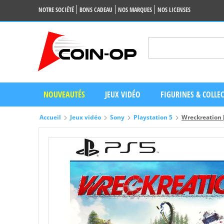
NOTRE SOCIÉTÉ
BONS CADEAU
NOS MARQUES
NOS LICENSES
NOUVEAUTÉS
JEUX VIDÉO
FIGURINES & COLLE
Accueil
Jeux vidéo
Sony
Playstation 5
Wreckreation 