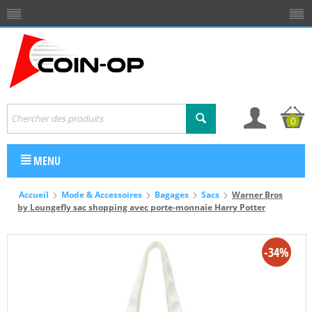
0
MENU
Accueil
Mode & Accessoires
Bagages
Sacs
Warner Bros
by Loungefly sac shopping avec porte-monnaie Harry Potter
-34%