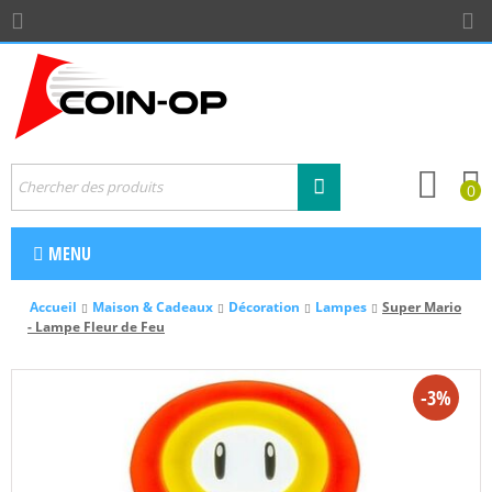
0
MENU
Accueil
Maison & Cadeaux
Décoration
Lampes
Super Mario
- Lampe Fleur de Feu
-3%