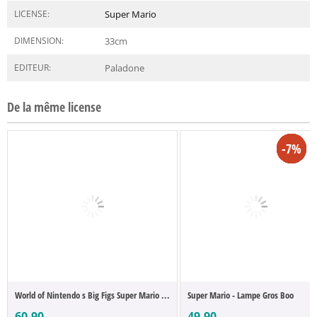
LICENSE:
Super Mario
DIMENSION:
33
cm
EDITEUR:
Paladone
De la même license
-22%
-12%
-31%
-5%
-5%
-6%
-7%
-7%
-7%
-7%
-7%
-7%
-2%
-2%
-2%
-2%
-2%
-2%
-8%
-3%
-4%
-8%
-8%
-5%
-7%
World of Nintendo s Big Figs Super Mario ...
Super Mario - Lampe Gros Boo
60.90
49.90