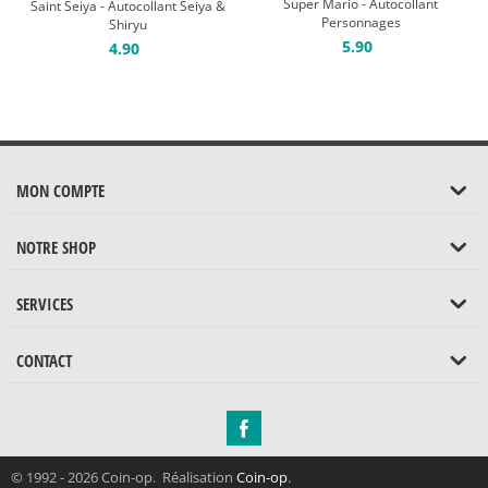
Super Mario - Autocollant
Saint Seiya - Autocollant Seiya &
Personnages
Shiryu
5.90
4.90
MON COMPTE
NOTRE SHOP
SERVICES
CONTACT
© 1992 - 2026 Coin-op. Réalisation
Coin-op
.