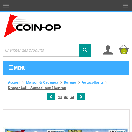
0
MENU
Accueil
Maison & Cadeaux
Bureau
Autocollants
Dragonball - Autocollant Shenron
10
de
74