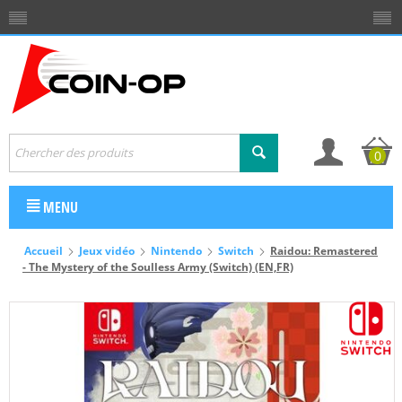
0
MENU
Accueil
Jeux vidéo
Nintendo
Switch
Raidou: Remastered
- The Mystery of the Soulless Army (Switch) (EN,FR)