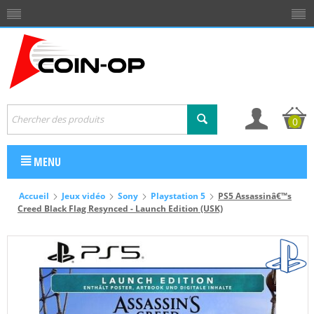
0
MENU
Accueil
Jeux vidéo
Sony
Playstation 5
PS5 Assassinâ€™s
Creed Black Flag Resynced - Launch Edition (USK)