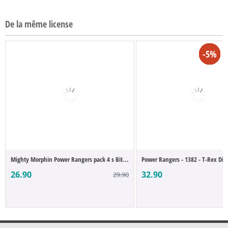
De la même license
-10%
-25%
-25%
-25%
-25%
-4%
-4%
-4%
-4%
-4%
-5%
-5%
-5%
-5%
-5%
Mighty Morphin Power Rangers pack 4 s Bit...
Power Rangers - 1382 - T-Rex Dino
26.90
32.90
29.90