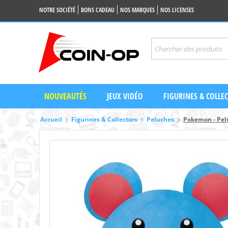
NOTRE SOCIÉTÉ
BONS CADEAU
NOS MARQUES
NOS LICENSES
NOUVEAUTÉS
JEUX VIDÉO
FIGURINES & COLLE
Accueil
Figurines & Collectors
Peluches
Pokemon - Pel