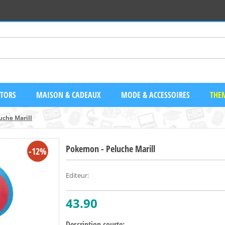
CTORS
MAISON & CADEAUX
MODE & ACCESSOIRES
THEM
uche Marill
Pokemon - Peluche Marill
-12%
Editeur
:
43.90
Description courte: