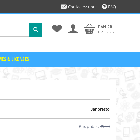
Contactez-nous
FAQ
PANIER
0 Articles
ES & LICENSES
Banpresto
Prix public:
49.90