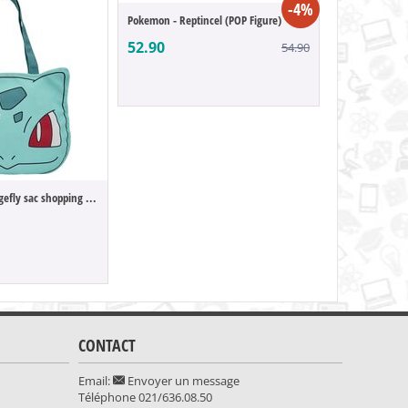
-4%
Pokemon - Reptincel (POP Figure)
52.90
54.90
Pokémon by Loungefly sac shopping Bulbasaur
41.90
CONTACT
Email:
Envoyer un message
Téléphone
021/636.08.50