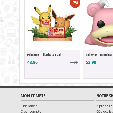
-2%
Pokemon - Pikachu & Evoli
Pokemon - Ramoloss 
43.90
52.90
44.90
MON COMPTE
NOTRE S
S'identifier
A propos d
Créer compte
Géolocalis