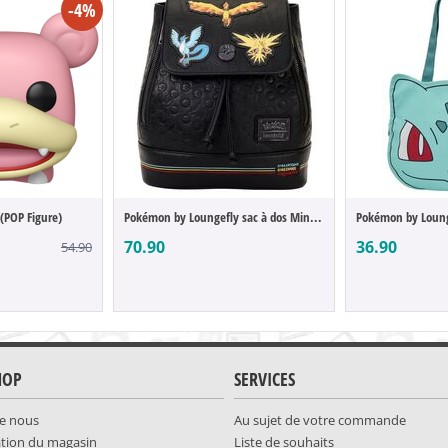
-4%
(POP Figure)
Pokémon by Loungefly sac à dos Mini Ice L...
70.90
36.90
54.90
HOP
SERVICES
e nous
Au sujet de votre commande
ation du magasin
Liste de souhaits