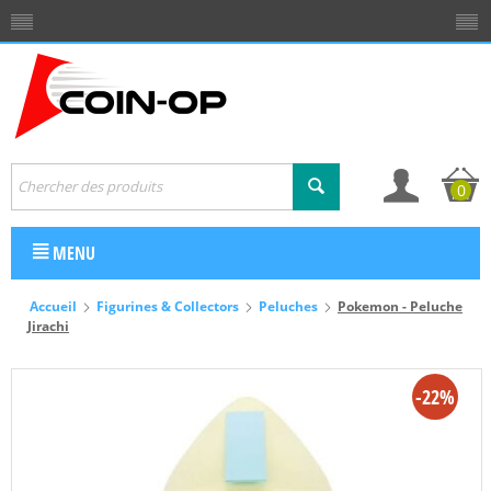
0
MENU
Accueil
Figurines & Collectors
Peluches
Pokemon - Peluche
Jirachi
-22%