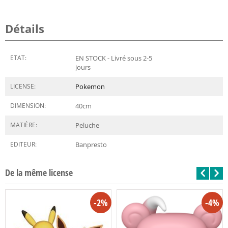
Détails
ETAT:
EN STOCK - Livré sous 2-5
jours
LICENSE:
Pokemon
DIMENSION:
40
cm
MATIÈRE:
Peluche
EDITEUR:
Banpresto
De la même license
-2%
-4%