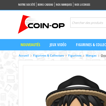
NOTRE SOCIÉTÉ
BONS CADEAU
NOS MARQUES
NOS LICENSES
NOUVEAUTÉS
JEUX VIDÉO
FIGURINES & COLLE
Accueil
Figurines & Collectors
Figurines
Mangas
One