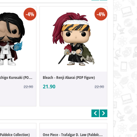
-4%
-4%
Bleach - Yhwach Ichigo Kurosaki (POP Figure)
Bleach - Renji Abarai (POP Figure)
Frieren - Wirbe
21.90
21.90
22.90
22.90
Paldolce Collection)
One Piece - Trafalgar D. Law (Paldolce Co...