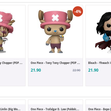
-4%
One Piece - Tony Tony Chopper (POP Figure)
One Piece - Tony Tony Chopper (POP Figure)
21.90
21.90
22.90
One Piece - Charlotte Linlin (Big Mom) (B...
One Piece - Trafalgar D. Law (Paldolce Co...
One Piece - Bepo (