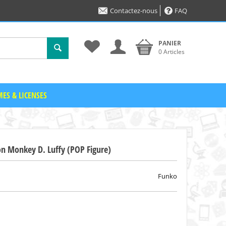
Contactez-nous
FAQ
PANIER
0 Articles
ES & LICENSES
ion Monkey D. Luffy (POP Figure)
Funko