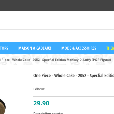
CTORS
MAISON & CADEAUX
MODE & ACCESSOIRES
THEM
 Piece - Whole Cake - 2052 - Specfial Edition Monkey D. Luffy (POP Figure)
One Piece - Whole Cake - 2052 - Specfial Edit
Editeur
:
29.90
Description courte: