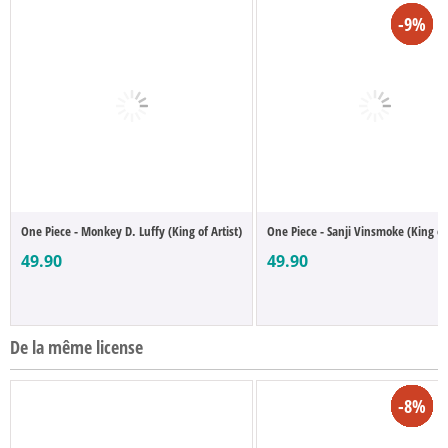
-16%
-13%
-2%
-9%
-9%
One Piece - Monkey D. Luffy (King of Artist)
One Piece - Sanji Vinsmoke (King of 
49.90
49.90
De la même license
-10%
-10%
-25%
-25%
-8%
-4%
-3%
-5%
-8%
-8%
-8%
-9%
-5%
-9%
-8%
-5%
-3%
-8%