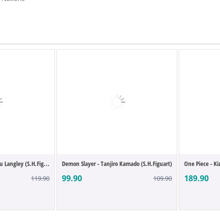
 Langley (S.H.Fig...
Demon Slayer - Tanjiro Kamado (S.H.Figuart)
One Piece - Kiz
99.90
189.90
119.90
109.90