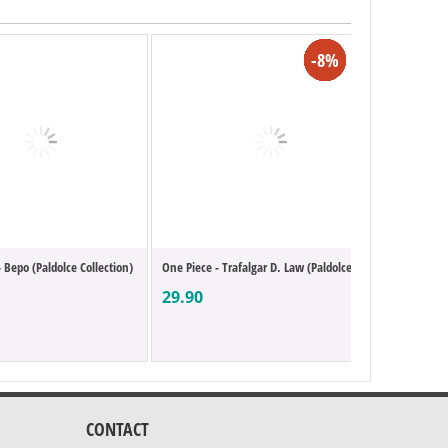
-10%
-10%
-25%
-25%
-8%
-4%
-3%
-5%
-8%
-8%
-8%
-9%
-5%
-9%
-8%
-5%
-3%
-8%
 Bepo (Paldolce Collection)
One Piece - Trafalgar D. Law (Paldolce Co...
One Piec
29.90
49.90
CONTACT