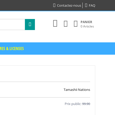
Contactez-nous
FAQ
PANIER
0 Articles
ES & LICENSES
Tamashii Nations
Prix public:
99.90