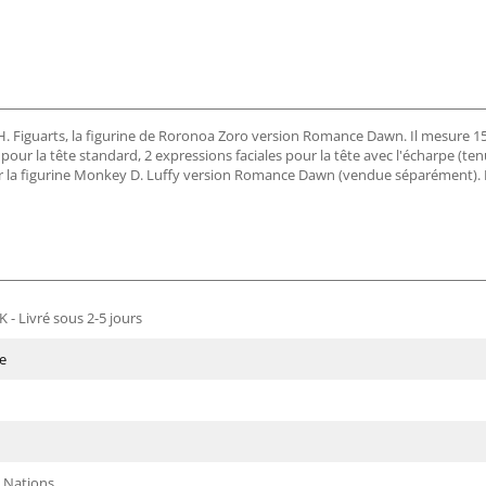
S.H. Figuarts, la figurine de Roronoa Zoro version Romance Dawn. Il mesure 
our la tête standard, 2 expressions faciales pour la tête avec l'écharpe (tenu
ur la figurine Monkey D. Luffy version Romance Dawn (vendue séparément). 
 - Livré sous 2-5 jours
e
 Nations