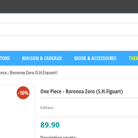
CTORS
MAISON & CADEAUX
MODE & ACCESSOIRES
THEM
ece - Roronoa Zoro (S.H.Figuart)
One Piece - Roronoa Zoro (S.H.Figuart)
-10%
Editeur
:
89.90
Description courte: