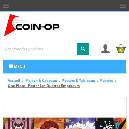
0
MENU
Accueil
Maison & Cadeaux
Posters & Tableaux
Posters
One Piece - Poster Les Quatres Empereurs