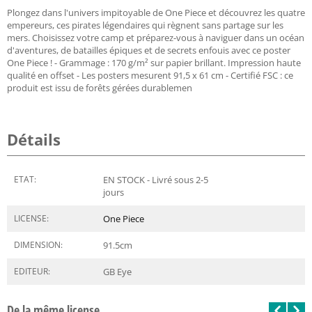
Plongez dans l'univers impitoyable de One Piece et découvrez les quatre
empereurs, ces pirates légendaires qui règnent sans partage sur les
mers. Choisissez votre camp et préparez-vous à naviguer dans un océan
d'aventures, de batailles épiques et de secrets enfouis avec ce poster
One Piece ! - Grammage : 170 g/m² sur papier brillant. Impression haute
qualité en offset - Les posters mesurent 91,5 x 61 cm - Certifié FSC : ce
produit est issu de forêts gérées durablemen
Détails
ETAT:
EN STOCK - Livré sous 2-5
jours
LICENSE:
One Piece
DIMENSION:
91.5
cm
EDITEUR:
GB Eye
De la même license