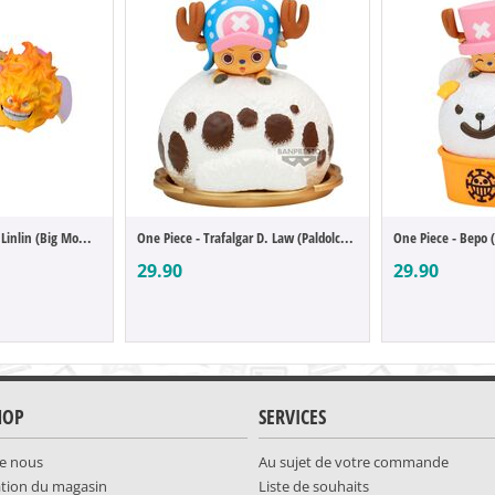
One Piece - Charlotte Linlin (Big Mom) (B...
One Piece - Trafalgar D. Law (Paldolce Co...
One Piece - Bepo (
29.90
29.90
HOP
SERVICES
e nous
Au sujet de votre commande
ation du magasin
Liste de souhaits