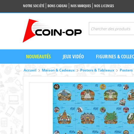
NOTRE SOCIÉTÉ
BONS CADEAU
NOS MARQUES
NOS LICENSES
NOUVEAUTÉS
JEUX VIDÉO
FIGURINES & COLLE
Accueil
Maison & Cadeaux
Posters & Tableaux
Posters