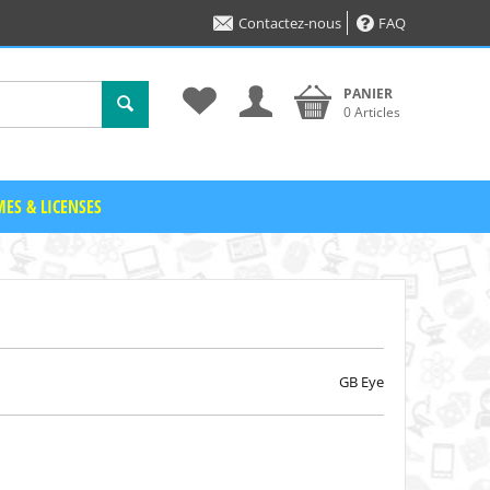
Contactez-nous
FAQ
PANIER
0 Articles
ES & LICENSES
GB Eye