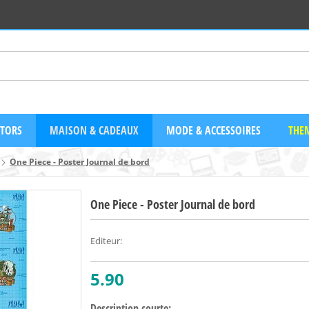
CTORS
MAISON & CADEAUX
MODE & ACCESSOIRES
THEM
One Piece - Poster Journal de bord
One Piece - Poster Journal de bord
Editeur
:
5.90
Description courte: