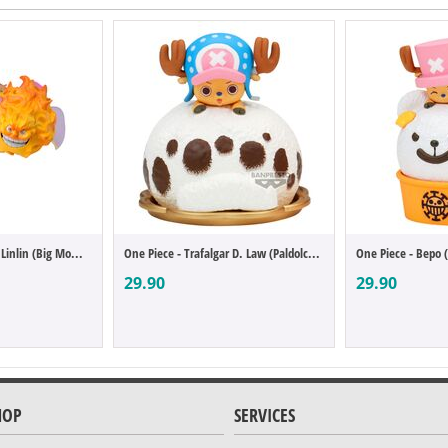
One Piece - Charlotte Linlin (Big Mom) (B...
One Piece - Trafalgar D. Law (Paldolce Co...
One Piece - Bepo (
29.90
29.90
HOP
SERVICES