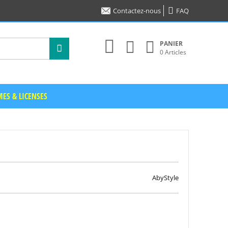
Contactez-nous
FAQ
PANIER
0 Articles
ES & LICENSES
AbyStyle