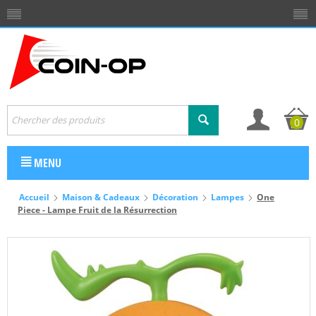
0
MENU
Accueil
Maison & Cadeaux
Décoration
Lampes
One
Piece - Lampe Fruit de la Résurrection