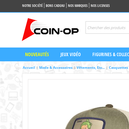
NOTRE SOCIÉTÉ
BONS CADEAU
NOS MARQUES
NOS LICENSES
NOUVEAUTÉS
JEUX VIDÉO
FIGURINES & COLLE
Accueil
Mode & Accessoires
Vêtements, Etc...
Casquettes