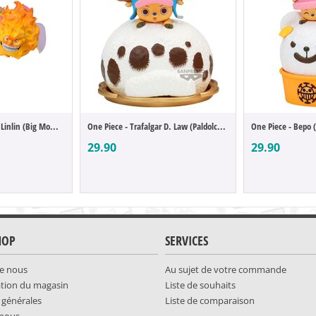
One Piece - Charlotte Linlin (Big Mom) (B...
One Piece - Trafalgar D. Law (Paldolce Co...
One Piece - Bepo (
29.90
29.90
HOP
SERVICES
e nous
Au sujet de votre commande
ation du magasin
Liste de souhaits
 générales
Liste de comparaison