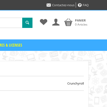
Contactez-nous
FAQ
PANIER
0 Articles
ES & LICENSES
Crunchyroll