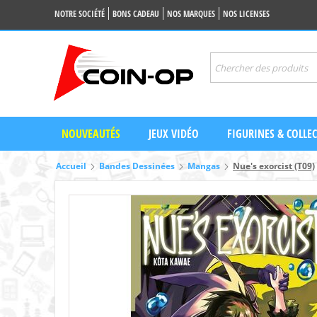
NOTRE SOCIÉTÉ
BONS CADEAU
NOS MARQUES
NOS LICENSES
NOUVEAUTÉS
JEUX VIDÉO
FIGURINES & COLLE
Accueil
Bandes Dessinées
Mangas
Nue's exorcist (T09)