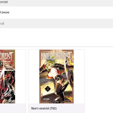
orcist
 Kawae
oll
Nue's exorcist (T02)