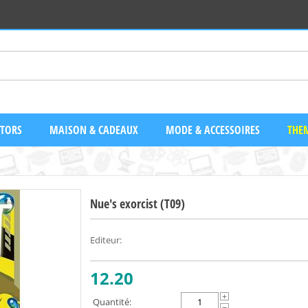
CTORS
MAISON & CADEAUX
MODE & ACCESSOIRES
THEM
Nue's exorcist (T09)
Editeur
:
12.20
+
Quantité: