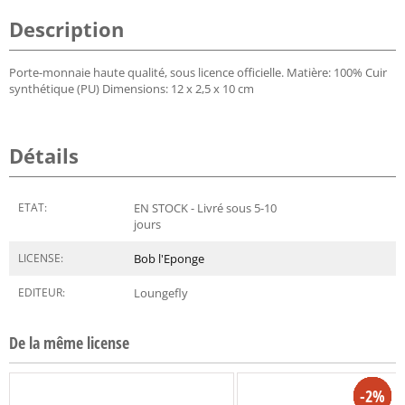
Description
Porte-monnaie haute qualité, sous licence officielle. Matière: 100% Cuir
synthétique (PU) Dimensions: 12 x 2,5 x 10 cm
Détails
ETAT:
EN STOCK - Livré sous 5-10
jours
LICENSE:
Bob l'Eponge
EDITEUR:
Loungefly
De la même license
-24%
-14%
-25%
-25%
-25%
-25%
-25%
-3%
-2%