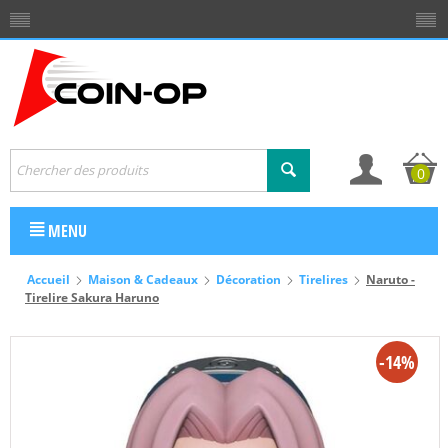
0
MENU
Accueil
Maison & Cadeaux
Décoration
Tirelires
Naruto -
Tirelire Sakura Haruno
-14%