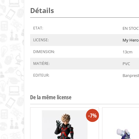
Détails
ETAT:
EN STOCK
LICENSE:
My Hero
DIMENSION:
13
cm
MATIÈRE:
PVC
EDITEUR:
Banpres
De la même license
-7%