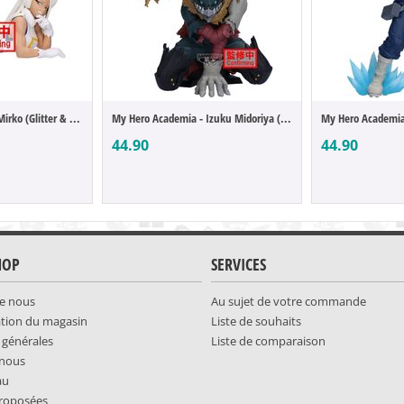
My Hero Academia - Mirko (Glitter & Glamo...
My Hero Academia - Izuku Midoriya (Maxima...
44.90
44.90
HOP
SERVICES
e nous
Au sujet de votre commande
ation du magasin
Liste de souhaits
 générales
Liste de comparaison
-nous
au
roposées