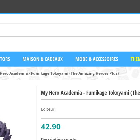
CTORS
MAISON & CADEAUX
MODE & ACCESSOIRES
THEM
Hero Academia - Fumikage Tokoyami (The Amazing Heroes Plus)
My Hero Academia - Fumikage Tokoyami (The
Editeur
:
42.90
Description courte: