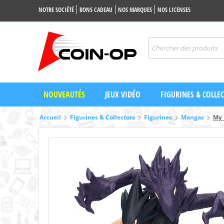
NOTRE SOCIÉTÉ
BONS CADEAU
NOS MARQUES
NOS LICENSES
NOUVEAUTÉS
JEUX VIDÉO
FIGURINES & COLLE
Accueil
Figurines & Collectors
Figurines
Mangas
My 