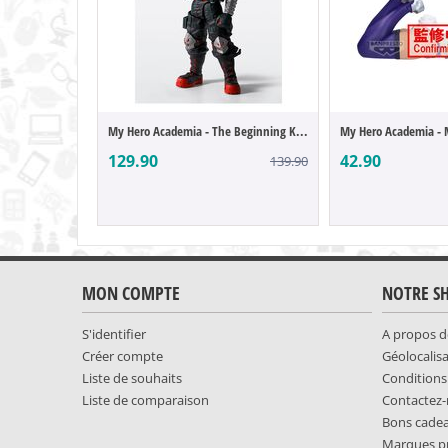
My Hero Academia - The Beginning Katsuki ...
129.90
42.90
139.90
MON COMPTE
NOTRE S
S'identifier
A propos d
Créer compte
Géolocalis
Liste de souhaits
Conditions
Liste de comparaison
Contactez
Bons cade
Marques p