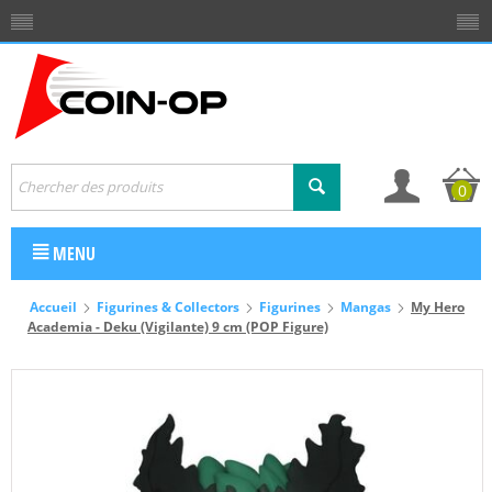
0
MENU
Accueil
Figurines & Collectors
Figurines
Mangas
My Hero
Academia - Deku (Vigilante) 9 cm (POP Figure)