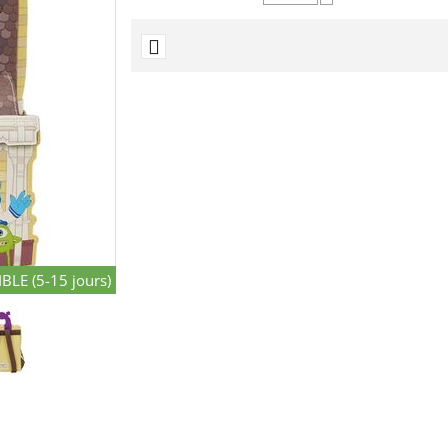
−
BLE (5-15 jours)