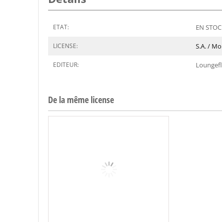
ETAT:
EN STOCK
LICENSE:
S.A. / M
EDITEUR:
Loungef
De la même license