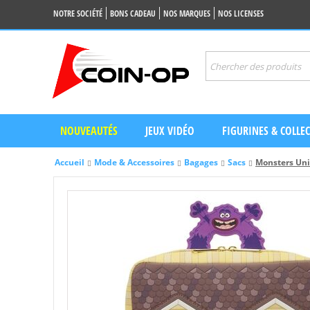
NOTRE SOCIÉTÉ
BONS CADEAU
NOS MARQUES
NOS LICENSES
NOUVEAUTÉS
JEUX VIDÉO
FIGURINES & COLLE
Accueil
Mode & Accessoires
Bagages
Sacs
Monsters Uni