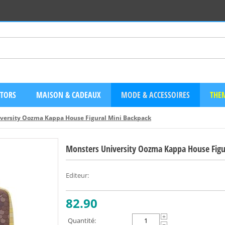
CTORS
MAISON & CADEAUX
MODE & ACCESSOIRES
THEM
versity Oozma Kappa House Figural Mini Backpack
Monsters University Oozma Kappa House Figu
Editeur
:
82.90
+
Quantité: