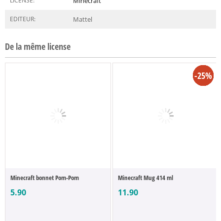
LICENSE:
Minecraft
EDITEUR:
Mattel
De la même license
-50%
-52%
-31%
-25%
-25%
-7%
-3%
-3%
Minecraft bonnet Pom-Pom
Minecraft Mug 414 ml
5.90
11.90