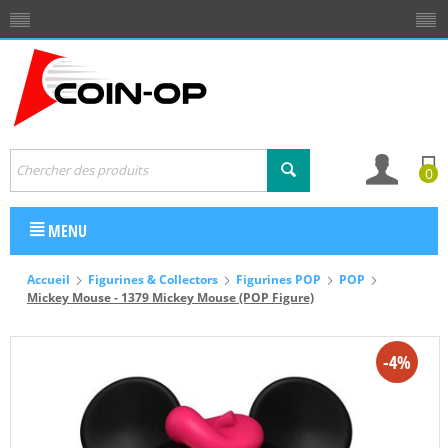
0
MENU
Accueil
Figurines & Collectors
Figurines POP
POP
Mickey Mouse - 1379 Mickey Mouse (POP Figure)
-4%