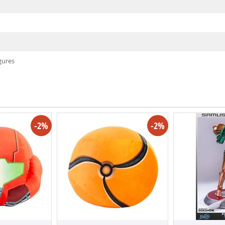
igures
-2%
-2%