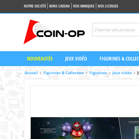
NOTRE SOCIÉTÉ
BONS CADEAU
NOS MARQUES
NOS LICENSES
NOUVEAUTÉS
JEUX VIDÉO
FIGURINES & COLLE
Accueil
Figurines & Collectors
Figurines
Jeux vidéo
M