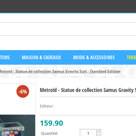
CTORS
MAISON & CADEAUX
MODE & ACCESSOIRES
THEM
etroïd - Statue de collection Samus Gravity Suit - Standard Edition
Metroïd - Statue de collection Samus Gravity S
-6%
Editeur
:
159.90
+
Quantité: