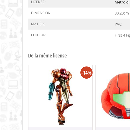
LICENSE:
Metroïd
DIMENSION:
30.20
cm
MATIÈRE:
PVC
EDITEUR:
First 4 F
De la même license
-14%