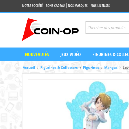
NOTRE SOCIÉTÉ
BONS CADEAU
NOS MARQUES
NOS LICENSES
NOUVEAUTÉS
JEUX VIDÉO
FIGURINES & COLLE
Accueil
Figurines & Collectors
Figurines
Mangas
Lov