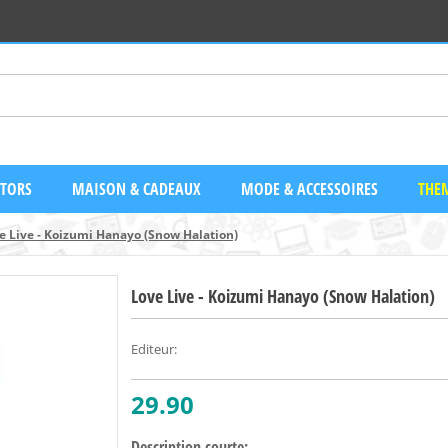
CTORS
MAISON & CADEAUX
MODE & ACCESSOIRES
THEM
e Live - Koizumi Hanayo (Snow Halation)
Love Live - Koizumi Hanayo (Snow Halation)
Editeur
:
29.90
Description courte: