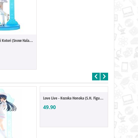
Love Live - Minami Kotori (Snow Halation)
Love Live - Kozoka Honoka (S.H. Figuarts)
49.90