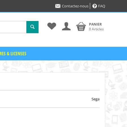
Contactez-nous
FAQ
PANIER
0 Articles
ES & LICENSES
Sega