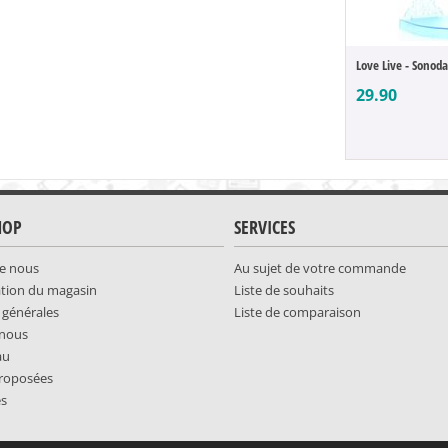
Love Live - Sonod
29.90
HOP
SERVICES
e nous
Au sujet de votre commande
ation du magasin
Liste de souhaits
 générales
Liste de comparaison
-nous
au
roposées
es