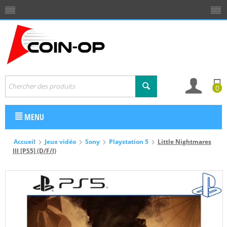
0
MENU
Accueil
Jeux vidéo
Sony
Playstation 5
Little Nightmares
III [PS5] (D/F/I)