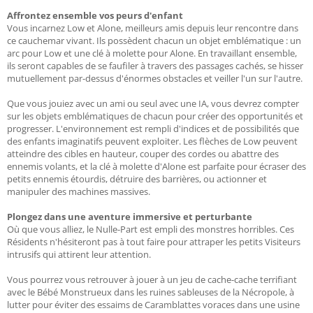
Affrontez ensemble vos peurs d'enfant
Vous incarnez Low et Alone, meilleurs amis depuis leur rencontre dans
ce cauchemar vivant. Ils possèdent chacun un objet emblématique : un
arc pour Low et une clé à molette pour Alone. En travaillant ensemble,
ils seront capables de se faufiler à travers des passages cachés, se hisser
mutuellement par-dessus d'énormes obstacles et veiller l'un sur l'autre.
Que vous jouiez avec un ami ou seul avec une IA, vous devrez compter
sur les objets emblématiques de chacun pour créer des opportunités et
progresser. L'environnement est rempli d'indices et de possibilités que
des enfants imaginatifs peuvent exploiter. Les flèches de Low peuvent
atteindre des cibles en hauteur, couper des cordes ou abattre des
ennemis volants, et la clé à molette d'Alone est parfaite pour écraser des
petits ennemis étourdis, détruire des barrières, ou actionner et
manipuler des machines massives.
Plongez dans une aventure immersive et perturbante
Où que vous alliez, le Nulle-Part est empli des monstres horribles. Ces
Résidents n'hésiteront pas à tout faire pour attraper les petits Visiteurs
intrusifs qui attirent leur attention.
Vous pourrez vous retrouver à jouer à un jeu de cache-cache terrifiant
avec le Bébé Monstrueux dans les ruines sableuses de la Nécropole, à
lutter pour éviter des essaims de Caramblattes voraces dans une usine