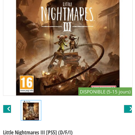
DISPONIBLE (5-15 jours)
Little Nightmares III [PS5] (D/F/I)