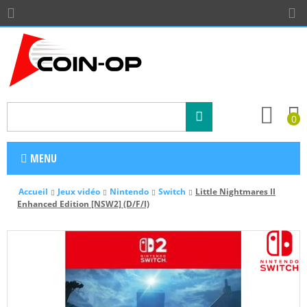
0
MENU
Accueil
Jeux vidéo
Nintendo
Switch
Little Nightmares II
Enhanced Edition [NSW2] (D/F/I)