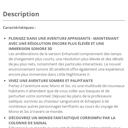
Description
Caractéristiques :
PLONGEZ DANS UNE AVENTURE APPAISANTE - MAINTENANT
AVEC UNE RÉSOLUTION ENCORE PLUS ÉLEVÉE ET UNE
IMMERSION SONORE 3D
Les améliorations de la version Enhanced comprennent des temps
de chargement plus courts, une résolution plus élevée et des détails
de jeu plus nets, notamment des particules interactives. Le nouvel
environnement sonore 3D amélioré offre également une expérience
encore plus immersive dans Little Nightmares II.
VIVEZ UNE AVENTURE SOMBRE ET PALPITANTE
Partez à l'aventure avec Mono et Six, où une multitude de nouveaux
habitants n'attendent que de vous coller aux basques et de
perturber votre sommeil. Déjouez les plans de la professeure
sadique, survivez au chasseur sanguinaire et échappez à de
nombreux autres personnages terrifiants au cours du voyage de
Mono et Six à travers ce monde.
DÉCOUVREZ UN MONDE FANTASTIQUE CORROMPU PAR LA
COLONNE DE SIGNAL
Échappez à un monde qui pourrit de l'intérieur. Votre périple vous