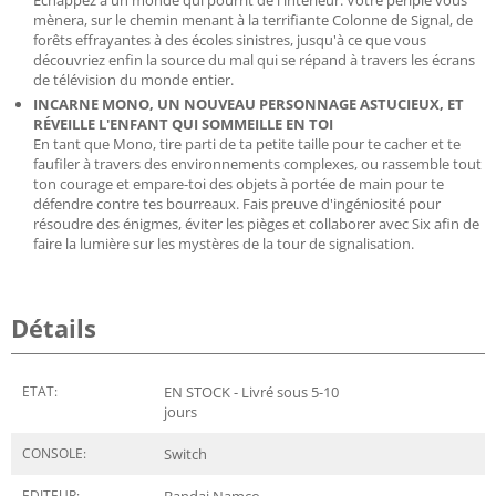
mènera, sur le chemin menant à la terrifiante Colonne de Signal, de
forêts effrayantes à des écoles sinistres, jusqu'à ce que vous
découvriez enfin la source du mal qui se répand à travers les écrans
de télévision du monde entier.
INCARNE MONO, UN NOUVEAU PERSONNAGE ASTUCIEUX, ET
RÉVEILLE L'ENFANT QUI SOMMEILLE EN TOI
En tant que Mono, tire parti de ta petite taille pour te cacher et te
faufiler à travers des environnements complexes, ou rassemble tout
ton courage et empare-toi des objets à portée de main pour te
défendre contre tes bourreaux. Fais preuve d'ingéniosité pour
résoudre des énigmes, éviter les pièges et collaborer avec Six afin de
faire la lumière sur les mystères de la tour de signalisation.
Détails
ETAT:
EN STOCK - Livré sous 5-10
jours
CONSOLE:
Switch
EDITEUR:
Bandai Namco