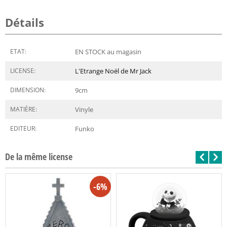
Détails
ETAT:
EN STOCK au magasin
LICENSE:
L'Etrange Noël de Mr Jack
DIMENSION:
9
cm
MATIÈRE:
Vinyle
EDITEUR:
Funko
De la même license
-6%