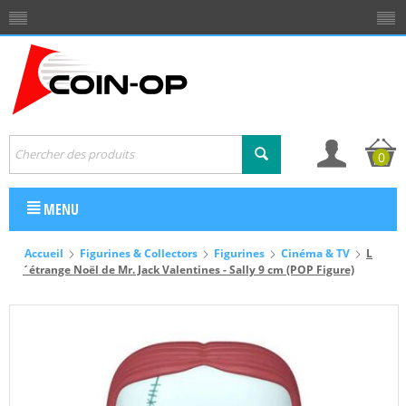
0
MENU
Accueil
Figurines & Collectors
Figurines
Cinéma & TV
L
´étrange Noël de Mr. Jack Valentines - Sally 9 cm (POP Figure)