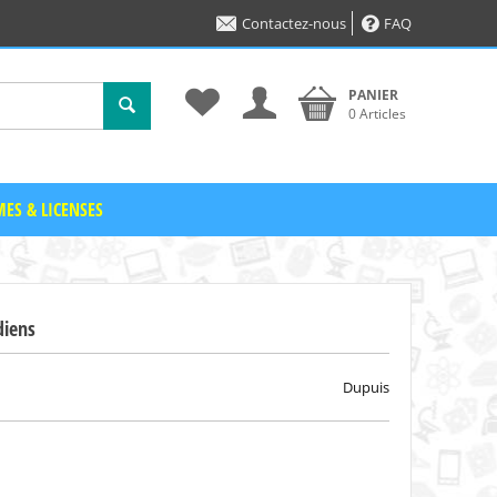
Contactez-nous
FAQ
PANIER
0 Articles
ES & LICENSES
diens
Dupuis