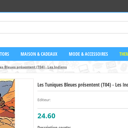
CTORS
MAISON & CADEAUX
MODE & ACCESSOIRES
THEM
s Bleues présentent (T04) - Les Indiens
Les Tuniques Bleues présentent (T04) - Les In
Editeur
:
24.60
Description courte: