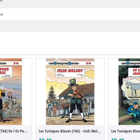
il
ue
Les Tuniques Bleues (T68) De l Or Pour le...
Les Tuniques Bleues (T66) - Irish Melody