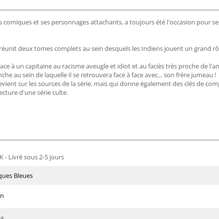
ts comiques et ses personnages attachants, a toujours été l'occasion pour s
éunit deux tomes complets au sein desquels les Indiens jouent un grand rô
e à un capitaine au racisme aveugle et idiot et au faciès très proche de l'an
e au sein de laquelle il se retrouvera face à face avec... son frère jumeau !
evient sur les sources de la série, mais qui donne également des clés de co
cture d'une série culte.
 - Livré sous 2-5 jours
ques Bleues
in