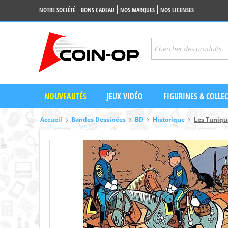
NOTRE SOCIÉTÉ
BONS CADEAU
NOS MARQUES
NOS LICENSES
NOUVEAUTÉS
JEUX VIDÉO
FIGURINES & COLLE
Accueil
Bandes Dessinées
BD
Historique
Les Tunique